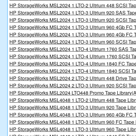
讯日报
HP StorageWorks MSL2024 1 LTO-2 Ultrium 448 SCSI Tap
HP StorageWorks MSL2024 1 LTO-3 Ultrium 920 SAS Tap
新规划》的通知
HP StorageWorks MSL2024 1 LTO-3 Ultrium 920 SCSI Tap
北京金支点荣膺信创数智技术服务能力一级评估，硬核实力护航产业数字化转型
HP StorageWorks MSL2024 1 LTO-3 Ultrium 960 4Gb FC T
HP StorageWorks MSL2024 1 LTO-3 Ultrium 960 4Gb FC T
HP StorageWorks MSL2024 1 LTO-3 Ultrium 960 SCSI Tap
HP StorageWorks MSL2024 1 LTO-4 Ultrium 1760 SAS Ta
HP StorageWorks MSL2024 1 LTO-4 Ultrium 1760 SCSI Ta
HP StorageWorks MSL2024 1 LTO-4 Ultrium 1840 FC Tape
讯日报
HP StorageWorks MSL2024 1 LTO-4 Ultrium 1840 SCSI Ta
报
HP StorageWorks MSL2024 2 LTO-2 Ultrium 448 Drive Tap
HP StorageWorks MSL2024 2 LTO-3 Ultrium 920 SCSI Tap
HP StorageWorks MSL2024 LTO448 Promo Tape Library
HP StorageWorks MSL4048 1 LTO-2 Ultrium 448 Tape Lib
HP StorageWorks MSL4048 1 LTO-3 Ultrium 920 Tape Lib
HP StorageWorks MSL4048 1 LTO-3 Ultrium 960 4Gb FC T
讯日报
HP StorageWorks MSL4048 1 LTO-3 Ultrium 960 FC Tape 
报
HP StorageWorks MSL4048 1 LTO-3 Ultrium 960 Tape Lib