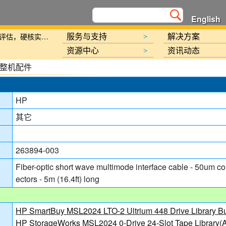
English
新规划》的通知
服务与支持
解决方案
北京金支点荣膺信创数智技术服务能力一级评估，硬核实力护航产业数字化转型
>
资源中心
资讯动态
>
整机配件
HP
讯日报
其它
报
263894-003
Fiber-optic short wave multimode interface cable - 50um 
ectors - 5m (16.4ft) long
讯日报
报
HP SmartBuy MSL2024 LTO-2 Ultrium 448 Drive Library 
HP StorageWorks MSL2024 0-Drive 24-Slot Tape Library