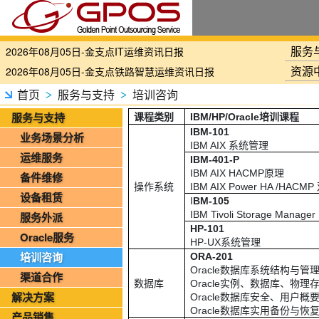
国家铁路局关于印发《“十四五”铁路科技创新规划》的通知
北京金支点荣膺信创数智技术服务能力一级评估，硬核实力护航产业数字化转型
服务
2026年08月05日-金支点IT运维资讯日报
资源
2026年08月05日-金支点铁路智慧运维资讯日报
2026年08月05日-金支点烟草IT运维资讯日报
首页
服务与支持
培训咨询
>
>
20260804-金支点IT运维资讯日报
服务与支持
课程类别
IBM/HP/Oracle
培训课程
20260804-金支点铁路智慧运维资讯日报
IBM-101
业务场景分析
IBM AIX
系统管理
20260804-金支点烟草IT运维资讯日报
运维服务
IBM-401-P
2026年08月03日-金支点IT运维资讯日报
IBM AIX HACMP
原理
备件维修
操作系统
IBM AIX Power HA /HACMP
2026年08月03日-金支点铁路智慧运维资讯日报
设备租赁
I
BM-105
2026年08月03日-金支点烟草IT运维资讯日报
IBM Tivoli Storage Manager
服务外派
HP-101
2026年08月02日-金支点IT运维资讯日报
Oracle服务
HP-UX
系统管理
2026年08月02日-金支点铁路智慧运维资讯日报
培训咨询
ORA-201
2026年08月02日-金支点烟草IT运维资讯日报
Oracle
数据库系统结构与管
渠道合作
数据库
Oracle
实例、数据库、物理
2026年08月01日-金支点IT基础运维资讯日报
解决方案
Oracle
数据库安全、用户概
2026年08月01日-金支点烟草IT运维资讯日报
Oracle
数据库实用备份与恢
产品销售