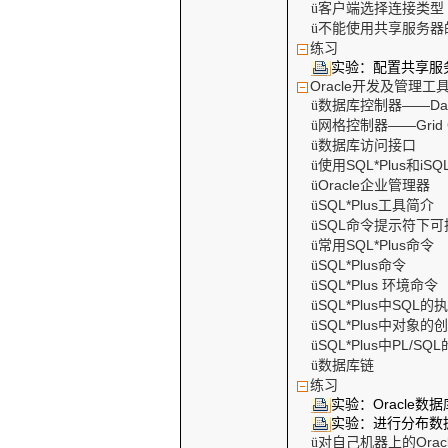
客户端选择连接类型
ü
不能使用共享服务器
ü
练习
实验：配置共享服
Oracle
开发及管理工
数据库控制器
——Dat
ü
网格控制器
——Grid 
ü
数据库访问接口
ü
使用
SQL*Plus
和
iSQ
ü
Oracle
企业管理器
ü
SQL*Plus
工具简介
ü
SQL
命令提示符下可
ü
常用
SQL*Plus
命令
ü
SQL*Plus
命令
ü
SQL*Plus
环境命令
ü
SQL*Plus
中
SQL
的
ü
SQL*Plus
中对象的
ü
SQL*Plus
中
PL/SQL
ü
数据库链
ü
练习
实验：
Oracle
数据
实验：进行分布数
对自己机器上的
Orac
ü