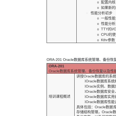
配置内核
o
如果新的
o
性能分析初步
·
一般性能
o
性能分析
o
TTY
的
I/
o
CPU
的使
o
Kthr
参数
o
ORA-201 Oracle
数据库系统管理、备份恢
ORA-201
Oracle
数据库系统管理、备份恢复以及性
讲授
Oracle
数据库的系
Oracle
数据库系统
l
Oracle
实例、数据
l
Oracle
数据库安全
l
培训课程概述
Oracle
数据库实用
l
Oracle
数据库性能
l
具体包括：
Oracle
数据
存储结构管理，
Oracle