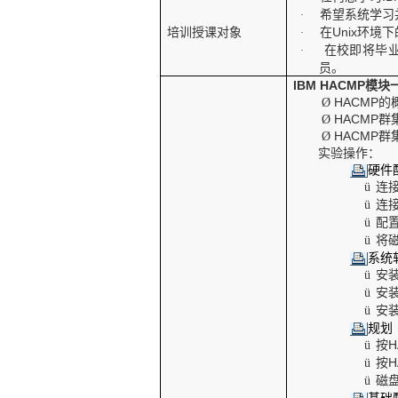
希望系统学习
·
培训授课对象
在
Unix
环境下
·
在校即将毕
·
员。
IBM HACMP
模块
HACMP
的
Ø
HACMP
群
Ø
HACMP
群
Ø
实验操作：
硬件
连
ü
连
ü
配
ü
将
ü
系统
安
ü
安
ü
安
ü
规划
按
H
ü
按
H
ü
磁
ü