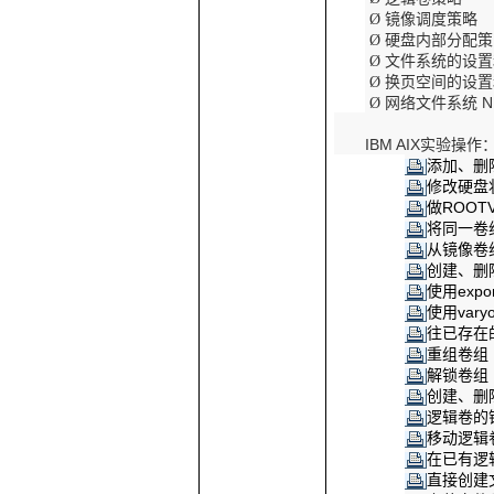
镜像调度策略
Ø
硬盘内部分配策
Ø
文件系统的设置
Ø
换页空间的设置
Ø
网络文件系统
N
Ø
IBM AIX
实验操作
添加、删
修改硬盘
做
ROOT
将同一卷
从镜像卷
创建、删
使用
expo
使用
vary
往已存在
重组卷组
解锁卷组
创建、删
逻辑卷的
移动逻辑
在已有逻
直接创建