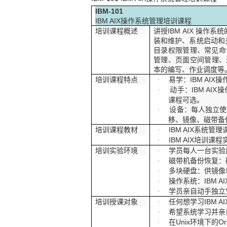
IBM-101
IBM AIX
操作系统管理培训课程
培训课程概述
讲授
IBM AIX
操作系统
装和维护、系统启动和
目录权限管理、常见命
管理、页面空间管理、
本的编写、作业调度等
培训课程特点
易学：
IBM AIX
操
·
动手：
IBM AIX
操
·
课程可选。
设备：每人独立使
·
移、镜像、磁带备
培训课程教材
IBM AIX
系统管理
·
IBM AIX
培训课程
·
培训实验环境
学员每人一台实验
·
磁带机备份恢复：
·
多块硬盘：供镜像
·
操作系统：
IBM AI
·
学员亲自动手独立
·
培训授课对象
任何想学习
IBM A
·
希望系统学习并亲
·
在
Unix
环境下的
Or
·