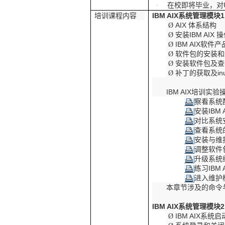
在校即将毕业，对
·
培训课程内容
IBM AIX
系统管理模块
1
AIX
体系结构
Ø
安装
IBM AIX
操
Ø
IBM AIX
软件产
Ø
软件包的安装和
Ø
安装软件包及查
Ø
补丁的获取及
in
Ø
IBM AIX
培训实验
察看系统
安装
IBM 
对比系统
查看系统
安装与维
调整软件
升级系统
练习
IBM 
进入维护
本章节涉及的命令
IBM AIX
系统管理模块
2
IBM AIX
系统启
Ø