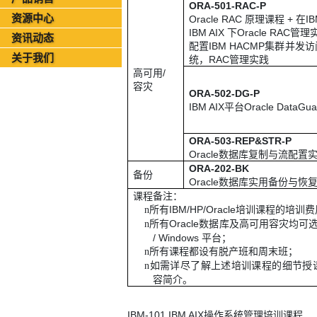
ORA-501-RAC-P
国家铁路局关于印发《“十四五”铁路科技创新规划》的通知
资源中心
Oracle RAC
原理课程
+
在
IB
北京金支点荣膺信创数智技术服务能力一级评估，硬核实力护航产业数字化转型
IBM AIX
下
Oracle RAC
管理
资讯动态
配置
IBM HACMP
集群并发访
2026年08月05日-金支点IT运维资讯日报
关于我们
统，
RAC
管理实践
2026年08月05日-金支点铁路智慧运维资讯日报
高可用
/
容灾
2026年08月05日-金支点烟草IT运维资讯日报
ORA-502-DG-P
IBM AIX
平台
Oracle DataGua
20260804-金支点IT运维资讯日报
20260804-金支点铁路智慧运维资讯日报
ORA-503-REP&STR-P
20260804-金支点烟草IT运维资讯日报
Oracle
数据库复制与流配置
2026年08月03日-金支点IT运维资讯日报
ORA-202-BK
备份
Oracle
数据库实用备份与恢
2026年08月03日-金支点铁路智慧运维资讯日报
课程备注：
2026年08月03日-金支点烟草IT运维资讯日报
所有
IBM/HP/Oracle
培训课程的培训费
n
所有
Oracle
数据库及高可用容灾均可
n
2026年08月02日-金支点IT运维资讯日报
/ Windows
平台；
2026年08月02日-金支点铁路智慧运维资讯日报
所有课程都设有脱产班和周末班；
n
如需详尽了解上述培训课程的细节授
n
2026年08月02日-金支点烟草IT运维资讯日报
容简介。
2026年08月01日-金支点IT基础运维资讯日报
2026年08月01日-金支点烟草IT运维资讯日报
IBM-101 IBM AIX
操作系统管理培训课程