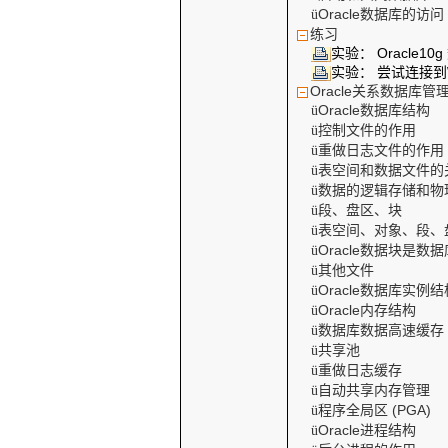
Oracle
数据库的访问
ü
练习
实验：
Oracle10g
实验： 尝试连接到
Oracle
关系数据库管
Oracle
数据库结构
ü
控制文件的作用
ü
重做日志文件的作用
ü
表空间和数据文件的
ü
数据的逻辑存储和物
ü
段、盘区、块
ü
表空间、对象、段、
ü
Oracle
数据块是数据
ü
其他文件
ü
Oracle
数据库实例结
ü
Oracle
内存结构
ü
数据库数据高速缓存
ü
共享池
ü
重做日志缓存
ü
自动共享内存管理
ü
程序全局区
(PGA)
ü
Oracle
进程结构
ü