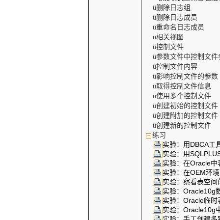
删除日志组
ü
删除日志成员
ü
重命名日志成员
ü
相关视图
ü
控制文件
ü
参数文件中控制文件
ü
控制文件内容
ü
影响控制文件的参数
ü
取得控制文件信息
ü
使用多个控制文件
ü
创建初始的控制文件
ü
创建附加的控制文件
ü
创建新的控制文件
ü
练习
实验：用
DBCA
工
实验：用
SQLPLU
实验：在
Oracle
中
实验：在
OEM
环境
实验：察看表空间
实验：
Oracle10g
实验：
Oracle
临时
实验：
Oracle10g
实验：手工创建多