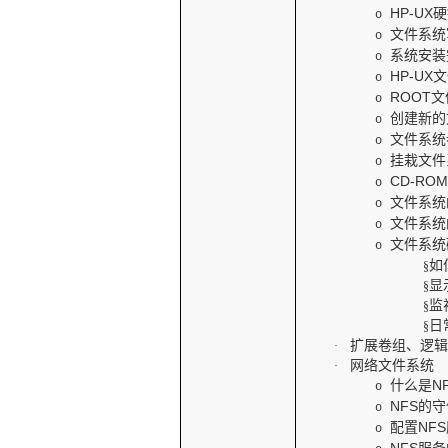
HP-UX
硬
o
文件系统
o
系统安装
o
HP-UX
文
o
ROOT
文
o
创建新的
o
文件系统
o
挂栽文件
o
CD-RO
o
文件系统
o
文件系统
o
文件系统
o
如
§
显
§
监
§
日
§
扩展卷组、逻
·
网络文件系统
·
什么是
N
o
NFS
的守
o
配置
NFS
o