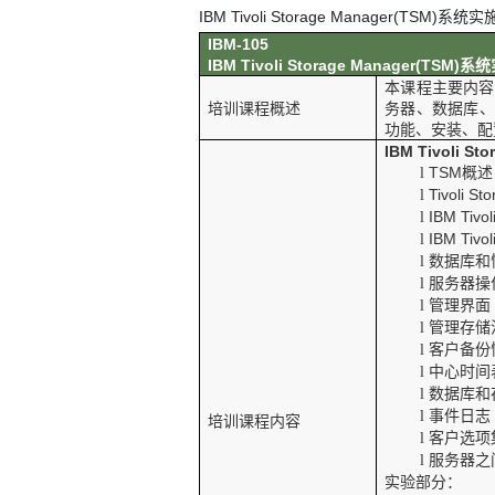
IBM Tivoli Storage Manager(TSM)
系统实
IBM-105
IBM Tivoli Storage Manager(TSM)
系统
本课程主要内容
培训课程概述
务器、数据库、
功能、安装、配
IBM Tivoli St
TSM
概述
l
Tivoli S
l
IBM Tivo
l
IBM Tivo
l
数据库和
l
服务器操
l
管理界面
l
管理存储
l
客户备份
l
中心时间
l
数据库和
l
事件日志
l
培训课程内容
客户选项
l
服务器之
l
实验部分：