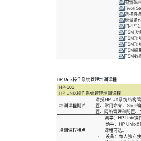
配置磁
Tivoli 
选择性
增量备
归档与
TSM
功
TSM
功
TSM
功
TSM
磁
TSM
数
HP Unix
操作系统管理培训课程
HP-101
HP UNIX
操作系统管理培训课程
讲授
HP-UX
系统结构
培训课程概述
置、常用命令、
Shell
置、网络管理和配置、
易学：
HP Unix
操
·
动手：
HP Unix
操
·
培训课程特点
课程可选。
设备：每人独立
·