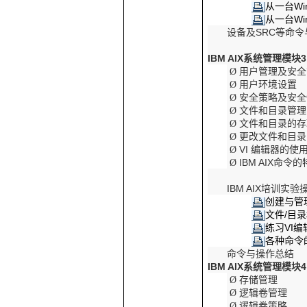
从一台
Wi
从一台
Wi
设备及
SRC
等命令
IBM AIX
系统管理模块
3
用户管理及安全
Ø
用户环境设置
Ø
安全策略及安全
Ø
文件和目录管理
Ø
文件和目录的存
Ø
更改文件和目录
Ø
VI
编辑器的使
Ø
IBM AIX
命令的
Ø
IBM AIX
培训实验
创建与管
文件
/
目录
练习
VI
编
各种命令
命令与操作总结
IBM AIX
系统管理模块
4
存储管理
Ø
逻辑卷管理
Ø
逻辑卷策略
Ø