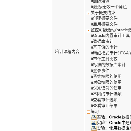
删除角色
ü
激活
/
无效一个角色
ü
关于概要约束
创建概要文件
ü
启用概要文件
ü
监控可疑活动
(oracle
Oracle
内置审计工具
ü
数据库审计
ü
基于值的审计
ü
培训课程内容
精细模式审计
( FGA 
ü
审计工具比较
ü
标准的数据库审计
ü
登录事件
ü
系统权限的使用
ü
对象权限的使用
ü
SQL
语句的使用
ü
不同的审计选项
ü
查看审计选项
ü
查看审计结果
ü
练习
实验：
Oracle
数据
实验：
Oracle
中通
实验：使用数据库