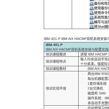
备份和恢
使用备份
使用命令
系统性能
编写与运
将
Shell
脚
IBM-401-P IBM AIX HACMP
双机系统安装
IBM-401-P
IBM AIX HACMP
双机系统安装与配置实践
培训课程概述
讲授
IBM HACMP
每人均亲自动手完
培训课程特点
十分紧凑，强度较
培训课程教材
IBM AIX HA
·
两台
IBM RS6
·
每台机器配置
·
1
套存储系统
·
培训实验环境
2
台交换机
·
磁盘柜
SAN
·
操作系统：
IB
·
亲自动手完整
·
任何想学习
IB
·