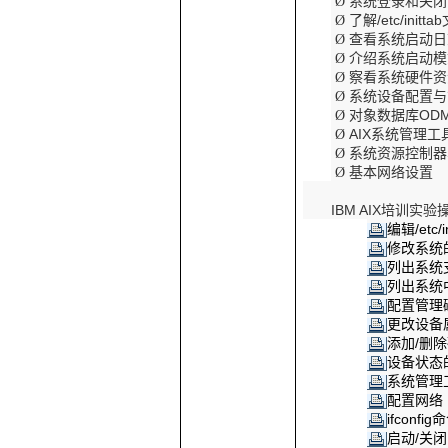
系统登录和关闭
Ø
了解
/etc/inittab
Ø
查看系统启动日
Ø
介绍系统启动模
Ø
察看系统硬件资
Ø
系统设备配置与
Ø
对象数据库
OD
Ø
AIX
系统管理工
Ø
系统资源控制器
Ø
基本网络设置
Ø
IBM AIX
培训实验
编辑
/etc/i
修改系统
列出系统
列出系统
配置管理
更改设备
添加
/
删除
设备状态
系统管理
配置网络
ifconfig
命
启动
/
关闭