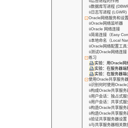
后台进程的作用
ü
数据库写进程
(DBW
ü
日志写进程
(LGWR)
ü
Oracle
网络服务和设
Oracle
网络监听器
ü
Oracle
网络连接
ü
简易连接（
Easy Co
ü
本地命名（
Local N
ü
Oracle
网络配置工具
ü
测试
Oracle
网络连接
ü
练习
实验：用
Oracle
网
实验：在服务器端
实验：在服务器端
使用
Oracle
共享服务
识别何时使用
Oracle
ü
构成
Oracle
共享服务
ü
用户会话：独占式服
ü
用户会话：共享式服
ü
构造
Oracle
共享服务
ü
构造
Oracle
共享服务
ü
验证共享服务器设置
ü
与共享服务器相关数
ü