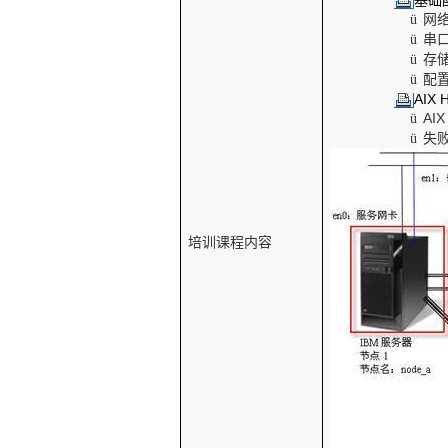
基础
网
ü
串
ü
存
ü
配
ü
AIX
AI
ü
失
ü
培训课程内容