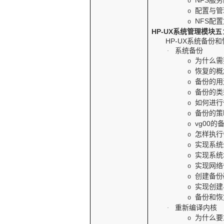
NFS
服务
o
配置与管
o
NFS
配置
o
HP-UX
系统管理模块五
HP-UX
系统备份和
系统备份
·
为什么需
o
恢复的概
o
备份的用
o
备份的类
o
如何进行
o
备份的策
o
vg00
的
o
怎样执行
o
实现系统
o
实现系统
o
实现网络
o
创建备份
o
实现创建
o
备份和恢
o
重新编译内核
·
为什么要
o