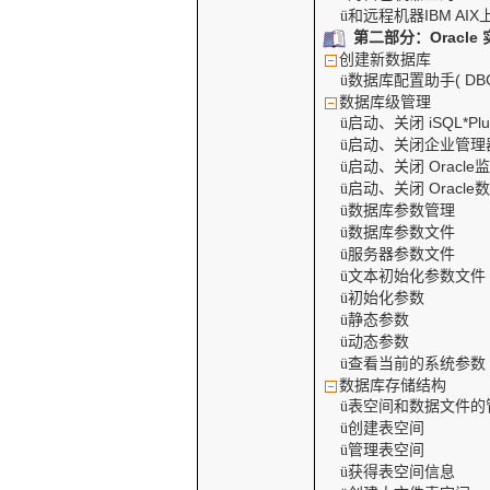
和远程机器
IBM AIX
ü
第二部分：
Oracle
创建新数据库
数据库配置助手
( DB
ü
数据库级管理
启动、关闭
iSQL*Plu
ü
启动、关闭企业管理
ü
启动、关闭
Oracle
ü
启动、关闭
Oracle
ü
数据库参数管理
ü
数据库参数文件
ü
服务器参数文件
ü
文本初始化参数文件
ü
初始化参数
ü
静态参数
ü
动态参数
ü
查看当前的系统参数
ü
数据库存储结构
表空间和数据文件的
ü
创建表空间
ü
管理表空间
ü
获得表空间信息
ü