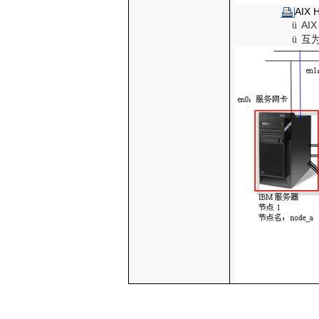
AIX
AI
ü
互
ü