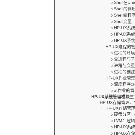
Shell
在
Uni
o
Shell
的调
o
Shell
编程
o
Shell
变量
o
HP-UX
系
o
HP-UX
系
o
HP-UX
系
o
HP-UX
进程的
·
进程的环
o
父进程与
o
进程与变
o
进程的创
o
HP-UX
作业管
·
调度程序
c
o
at
作业的管
o
HP-UX
系统管理模块三
HP-UX
存储管理、
HP-UX
存储管
·
硬盘分区
o
LVM
：逻
o
HP-UX
系
o
HP-UX
存
o