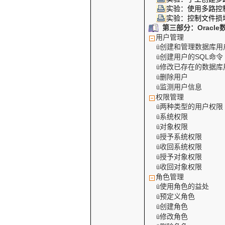
实验：使用多路控
实验：控制文件损
第三部分：
Oracle
用户管理
创建和管理数据库用
ü
创建用户的
SQL
命令
ü
修改已存在的数据库
ü
删除用户
ü
监测用户信息
ü
权限管理
两种类型的用户权限
ü
系统权限
ü
对象权限
ü
授予系统权限
ü
收回系统权限
ü
授予对象权限
ü
收回对象权限
ü
角色管理
使用角色的益处
ü
预定义角色
ü
创建角色
ü
修改角色
ü