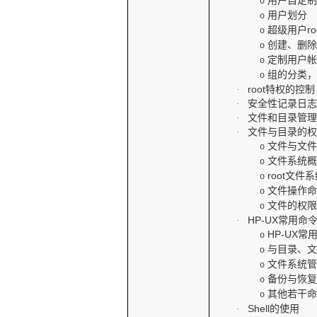
用户自定
o
用户划分
o
超级用户
ro
o
创建、删
o
定制用户
o
组的分类
o
root
特权的控制
·
安全性记录日
·
文件和目录管
·
文件与目录的
·
文件与文
o
文件系统
o
root
文件系
o
文件操作
o
文件的权
o
HP-UX
常用命
·
HP-UX
常
o
与目录、
o
文件系统
o
备份与恢
o
其他若干
o
Shell
的使用
·