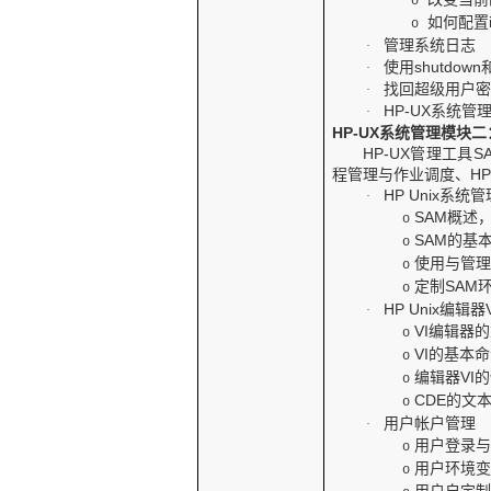
o
如何配置
o
管理系统日志
·
使用
shutdown
·
找回超级用户
·
HP-UX
系统管
·
HP-UX
系统管理模块二
HP-UX
管理工具
S
程管理与作业调度、
HP
HP Unix
系统管
·
SAM
概述
o
SAM
的基
o
使用与管
o
定制
SAM
o
HP Unix
编辑器
·
VI
编辑器的
o
VI
的基本命
o
编辑器
VI
的
o
CDE
的文
o
用户帐户管理
·
用户登录
o
用户环境
o