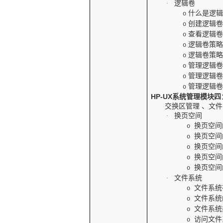
逻辑卷
·
什么是逻
o
创建逻辑
o
查看逻辑
o
逻辑卷策
o
逻辑卷策
o
管理逻辑
o
管理逻辑
o
管理逻辑
o
HP-UX
系统管理模块四
交换区管理 、文
换页空间
·
换页空间
o
换页空间
o
换页空间
o
换页空间
o
换页空间
o
文件系统
·
文件系统
o
文件系统
o
文件系统
o
访问文件
o