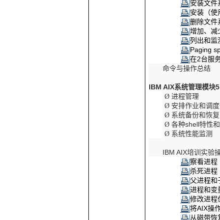
安装文件
安装（使
删除文件
增加、减
列出和监
Paging s
在
2
台服
命令与操作总结
IBM AIX
系统管理模块
5
进程管理
Ø
安排作业和调度
Ø
系统备份和恢复
Ø
各种
shell
特性
Ø
系统性能监测
Ø
IBM AIX
培训实验
察看进程
杀死进程
父进程和
进程和变
修改进程
将
AIX
操
从磁带恢