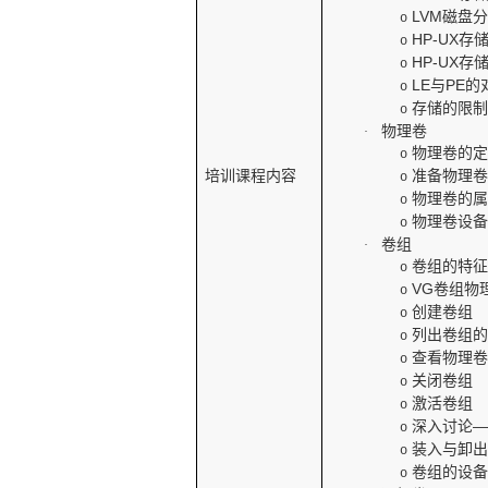
LVM
磁盘
o
HP-UX
存
o
HP-UX
存
o
LE
与
PE
的
o
存储的限
o
物理卷
·
物理卷的
o
培训课程内容
准备物理
o
物理卷的
o
物理卷设
o
卷组
·
卷组的特
o
VG
卷组物
o
创建卷组
o
列出卷组
o
查看物理
o
关闭卷组
o
激活卷组
o
深入讨论
o
装入与卸
o
卷组的设
o