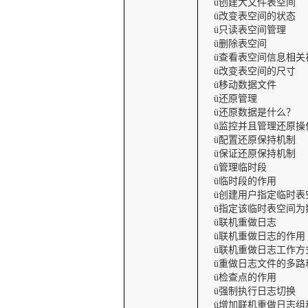
创建大文件表空间
ü
改变表空间的状态
ü
只读表空间管理
ü
删除表空间
ü
查看表空间信息相关
ü
改变表空间的尺寸
ü
移动数据文件
ü
还原管理
ü
还原数据是什么？
ü
监控并且管理还原操
ü
配置还原保持机制
ü
保证还原保持机制
ü
管理临时段
ü
临时段的作用
ü
创建用户指定临时表
ü
指定该临时表空间为
ü
联机重做日志
ü
联机重做日志的作用
ü
联机重做日志工作方
ü
重做日志文件的多路
ü
检查点的作用
ü
强制执行日志切换
ü
增加联机重做日志组
ü