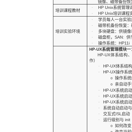
镜像、磁带备份恢
HP Unix
系统管理
·
培训课程教材
HP Unix
培训课程
·
学员每人一台实验
·
磁带机备份恢复：
·
培训实验环境
多块硬盘：供镜像
·
磁盘柜，
SAN:
供
·
操作系统：
HP11i
·
HP-UX
系统管理模块一
HP-UX
体系结构
作）
HP-UX
体系结
·
HP-UX
操作系
·
操作系统
o
亲自动手
o
HP-UX
系统启
·
HP-UX
系统启
·
HP-UX
系统启
·
系统自动启动
·
交互式
ISL
启动
·
运行级别与
init
·
如何改变
o
改变当前