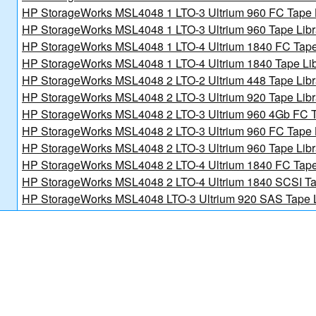
讯日报
HP StorageWorks MSL4048 1 LTO-3 Ultrium 960 FC Tape 
HP StorageWorks MSL4048 1 LTO-3 Ultrium 960 Tape Lib
新规划》的通知
HP StorageWorks MSL4048 1 LTO-4 Ultrium 1840 FC Tape
北京金支点荣膺信创数智技术服务能力一级评估，硬核实力护航产业数字化转型
HP StorageWorks MSL4048 1 LTO-4 Ultrium 1840 Tape Li
HP StorageWorks MSL4048 2 LTO-2 Ultrium 448 Tape Lib
HP StorageWorks MSL4048 2 LTO-3 Ultrium 920 Tape Lib
HP StorageWorks MSL4048 2 LTO-3 Ultrium 960 4Gb FC T
HP StorageWorks MSL4048 2 LTO-3 Ultrium 960 FC Tape 
HP StorageWorks MSL4048 2 LTO-3 Ultrium 960 Tape Lib
讯日报
HP StorageWorks MSL4048 2 LTO-4 Ultrium 1840 FC Tape
报
HP StorageWorks MSL4048 2 LTO-4 Ultrium 1840 SCSI Ta
HP StorageWorks MSL4048 LTO-3 Ultrium 920 SAS Tape 
讯日报
报