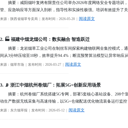
摘要：咸阳烟叶复烤有限责任公司举办2026年度网络安全专题培
2026年08月03日-金支点铁路智慧运维资讯日报
管、应急响应等方面深入剖析，指导性和实操性极强。培训有效提升了
国家铁路局关于印发《“十四五”铁路科技创新规划》的通知
阅读原文
来源：陕西省烟草专卖局 | 发布时间：2026-05-20 |
北京金支点荣膺信创数智技术服务能力一级评估，硬核实力护航产业数字化转型
2026年08月07日-IT运维资讯日报
────────────────────────────────────────
2026年08月07日-铁路智慧运维资讯日报
2. 🏭 福建中烟龙烟公司：数实融合 智造跃迁
2026年08月07日-烟草IT运维资讯日报
摘要：龙岩烟草工业公司在制丝车间探索构建物联网全集控模式，通
2026年08月06日-IT运维资讯日报
间从3分钟压缩至10秒，效率提升94.4%；断流预警算法模型让异常响
2026年08月06日-铁路智慧运维资讯日报
阅读原文
来源：烟草市场 | 发布时间：2026-03-27 |
2026年08月06日-烟草IT运维资讯日报
────────────────────────────────────────
2026年08月05日-金支点IT运维资讯日报
2026年08月05日-金支点铁路智慧运维资讯日报
3. 📡 浙江中烟杭州卷烟厂：拓展5G+创新应用场景
2026年08月05日-金支点烟草IT运维资讯日报
摘要：杭州卷烟厂系统搭建5G专网，部署5套核心基站设备、208个
20260804-金支点IT运维资讯日报
动生产数据无线采集与高速传输，以5G+仓储配送优化物流装备运行监控
20260804-金支点铁路智慧运维资讯日报
阅读原文
来源：东方烟草报 | 发布时间：2026-05-12 |
20260804-金支点烟草IT运维资讯日报
────────────────────────────────────────
2026年08月03日-金支点IT运维资讯日报