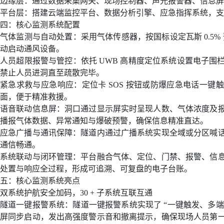
边缘层：通过数据采集网关、现场控制器、声光报警器、信息屏
2026年08月02日-金支点铁路智慧运维资讯日报
平台层：搭建云端监控平台、数据分析引擎、应急指挥系统，支
四：核心监测系统配置
气体监测与自动处置：采用气体传感器，按国标设定瓦斯
0.5%
动启动通风设备。
人员超限报警与管控：依托
UWB
高精度定位系统设置电子围
禁止人员进洞直至疏散完毕。
紧急求救与应急响应：定位卡
SOS
按钮或防爆应急电话一键触
面，便于精准救援。
语音联动信息屏：洞口通过显示屏实时呈现人数、气体浓度及
播报气体数据、异常通知与爆破预警，确保信息精准直达。
应急广播与通讯保障：隧道内通过广播系统实现全域或分区喊
通信畅通。
系统联动与闭环管理：平台融合气体、定位、门禁、报警、信
处置与响应全过程，形成可追溯、可复盘的电子台账。
五：核心监测系统亮点
双系统护航安全加码，
30 +
子系统互联互通
隧道一键报警系统：隧道一键报警系统实现了
“
一键触发、多端
屏同步启动，发出高强度警示音和撤离提示，确保现场人员第