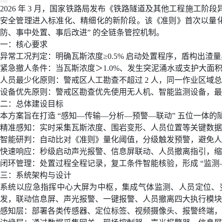
2026年08月02日-金支点铁路智慧运维资讯日报
2026
年
3
月，国家铁路局发布《铁路隧道及其他工程施工阶段
国家铁路局关于印发《“十四五”铁路科技创新规划》的通知
安全管理进入标准化、精细化的新阶段。该《准则》首次以量
北京金支点荣膺信创数智技术服务能力一级评估，硬核实力护航产业数字化转型
防、事中处置、事后改进
”
的全链条管控机制。
2026年08月06日-IT运维资讯日报
一：核心要求
异常工况判定：明确瓦斯浓度
≥0.5%
启动处置程序，盾构出渣量
2026年08月06日-铁路智慧运维资讯日报
紧急撤人条件：当瓦斯浓度＞
1.0%
、发生突泥涌水或支护大面
2026年08月06日-烟草IT运维资讯日报
人员最少化原则：警戒区人工勘查不超过
2
人，同一作业区域总
2026年08月05日-金支点IT运维资讯日报
设备优先原则：警戒区勘查优先使用无人机、智能监测设备，最
2026年08月05日-金支点铁路智慧运维资讯日报
二：总体建设目标
2026年08月05日-金支点烟草IT运维资讯日报
本方案旨在打造
“
感知
—
传输
—
分析
—
预警
—
联动
”
五位一体的
20260804-金支点IT运维资讯日报
精准感知：实时采集瓦斯浓度、围岩变形、人员位置等关键数据
智能研判：自动比对《准则》量化阈值，分级触发预警，避免人
20260804-金支点铁路智慧运维资讯日报
快速响应：秒级启动声光报警、信息屏联动、人员撤离指引，缩
20260804-金支点烟草IT运维资讯日报
闭环管理：处置过程全程记录，复工条件智能核验，形成
“
监测
2026年08月03日-金支点IT运维资讯日报
三：系统架构与设计
2026年08月03日-金支点铁路智慧运维资讯日报
系统以应急指挥中心大屏为中枢，集成气体监测、人员定位、
2026年08月03日-金支点烟草IT运维资讯日报
发，联动信息屏、声光报警、一键报警、人员撤离四大执行模块
2026年08月02日-金支点IT运维资讯日报
感知层：部署各类传感器、定位标签、视频摄像头、报警终端，