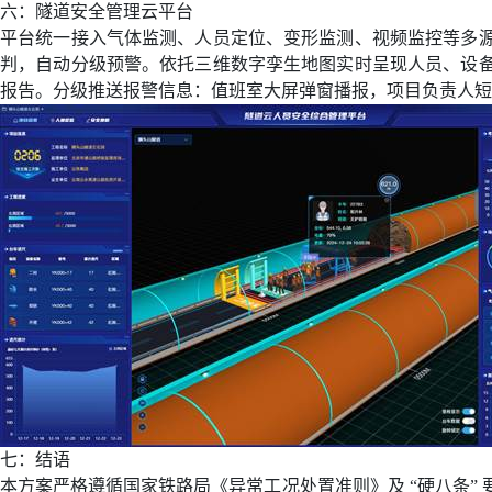
六：隧道安全管理云平台
平台统一接入气体监测、人员定位、变形监测、视频监控等多
判，自动分级预警。依托三维数字孪生地图实时呈现人员、设
报告。分级推送报警信息：值班室大屏弹窗播报，项目负责人短
七：结语
本方案严格遵循国家铁路局《异常工况处置准则》及
“
硬八条
”